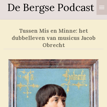
De Bergse Podcast
Ga
direct
naar
de
Tussen Mis en Minne: het
hoofdinhoud
dubbelleven van musicus Jacob
Obrecht