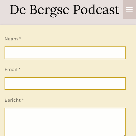
De Bergse Podcast
Ga
direct
naar
de
Naam *
hoofdinhoud
Email *
Bericht *